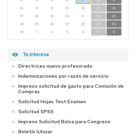
3
4
5
6
7
8
9
10
11
12
13
14
15
16
17
18
19
20
21
22
23
24
25
26
27
28
29
30
31
1
2
3
4
5
6
Te interesa
Directrices nuevo profesorado
Indemnizaciones por razón de servicio
Impreso solicitud de gasto para Comisión de
Compras
Solicitud Hojas Test Examen
Solicitud SPSS
Impreso Solicitud Bolsa para Congreso
Boletín iUnizar