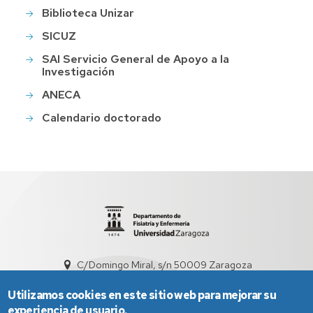
Biblioteca Unizar
SICUZ
SAI Servicio General de Apoyo a la
Investigación
ANECA
Calendario doctorado
C/Domingo Miral, s/n 50009 Zaragoza
sed1006@unizar.es
976 76 17 19
Utilizamos cookies en este sitio web para mejorar su
experiencia de usuario.